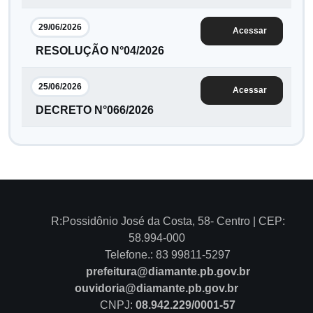
29/06/2026
Acessar
RESOLUÇÃO N°04/2026
25/06/2026
Acessar
DECRETO N°066/2026
R:Possidônio José da Costa, 58- Centro | CEP:
58.994-000
Telefone.: 83 99811-5297
prefeitura@diamante.pb.gov.br
ouvidoria@diamante.pb.gov.br
CNPJ:
08.942.229/0001-57