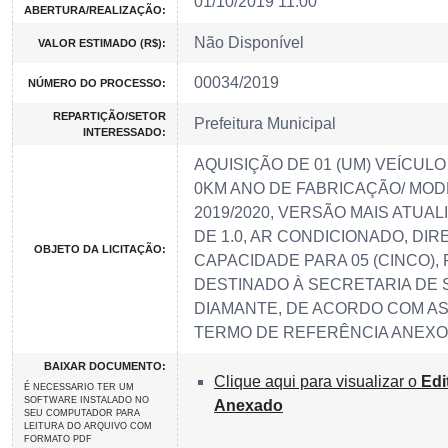
01/10/2019 11:00
ABERTURA/REALIZAÇÃO:
Não Disponível
VALOR ESTIMADO (R$):
00034/2019
NÚMERO DO PROCESSO:
REPARTIÇÃO/SETOR
Prefeitura Municipal
INTERESSADO:
AQUISIÇÃO DE 01 (UM) VEÍCULO
0KM ANO DE FABRICAÇÃO/ MODE
2019/2020, VERSÃO MAIS ATUAL
DE 1.0, AR CONDICIONADO, DI
OBJETO DA LICITAÇÃO:
CAPACIDADE PARA 05 (CINCO),
DESTINADO À SECRETARIA DE 
DIAMANTE, DE ACORDO COM A
TERMO DE REFERÊNCIA ANEXO 
BAIXAR DOCUMENTO:
Clique aqui para visualizar o
Edi
É NECESSARIO TER UM
SOFTWARE INSTALADO NO
Anexado
SEU COMPUTADOR PARA
LEITURA DO ARQUIVO COM
FORMATO PDF