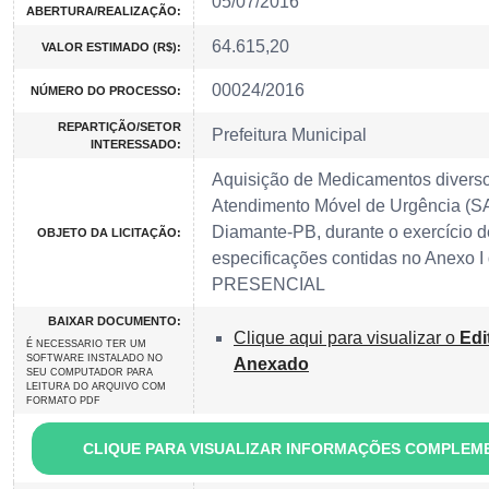
05/07/2016
ABERTURA/REALIZAÇÃO:
64.615,20
VALOR ESTIMADO (R$):
00024/2016
NÚMERO DO PROCESSO:
REPARTIÇÃO/SETOR
Prefeitura Municipal
INTERESSADO:
Aquisição de Medicamentos diverso
Atendimento Móvel de Urgência (S
Diamante-PB, durante o exercício 
OBJETO DA LICITAÇÃO:
especificações contidas no Anexo
PRESENCIAL
BAIXAR DOCUMENTO:
Clique aqui para visualizar o
Edi
É NECESSARIO TER UM
SOFTWARE INSTALADO NO
Anexado
SEU COMPUTADOR PARA
LEITURA DO ARQUIVO COM
FORMATO PDF
CLIQUE PARA VISUALIZAR INFORMAÇÕES COMPLEM