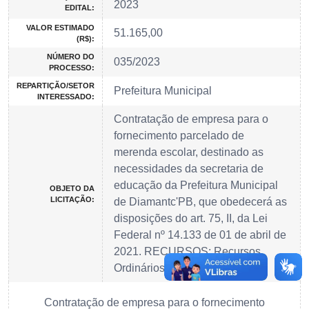
2023
EDITAL:
VALOR ESTIMADO
51.165,00
(R$):
NÚMERO DO
035/2023
PROCESSO:
REPARTIÇÃO/SETOR
Prefeitura Municipal
INTERESSADO:
Contratação de empresa para o
fornecimento parcelado de
merenda escolar, destinado as
necessidades da secretaria de
educação da Prefeitura Municipal
OBJETO DA
LICITAÇÃO:
de Diamantc'PB, que obedecerá as
disposições do art. 75, II, da Lei
Federal nº 14.133 de 01 de abril de
2021. RECURSOS: Recursos
Ordinários c Programas/Outros.
Contratação de empresa para o fornecimento