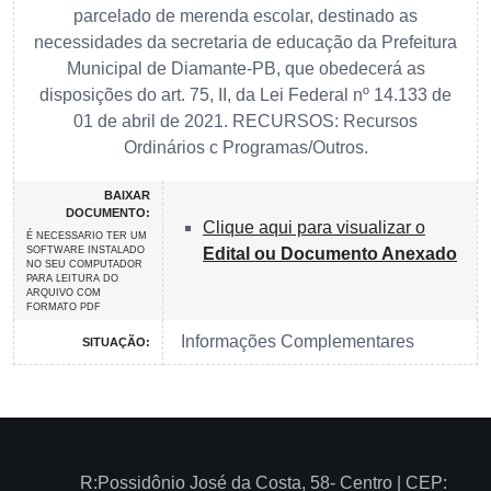
parcelado de merenda escolar, destinado as
necessidades da secretaria de educação da Prefeitura
Municipal de Diamante-PB, que obedecerá as
disposições do art. 75, II, da Lei Federal nº 14.133 de
01 de abril de 2021. RECURSOS: Recursos
Ordinários c Programas/Outros.
BAIXAR
DOCUMENTO:
Clique aqui para visualizar o
É NECESSARIO TER UM
SOFTWARE INSTALADO
Edital ou Documento Anexado
NO SEU COMPUTADOR
PARA LEITURA DO
ARQUIVO COM
FORMATO PDF
Informações Complementares
SITUAÇÃO:
R:Possidônio José da Costa, 58- Centro | CEP: