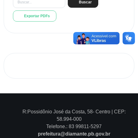
Buscar
Exportar PDFs
R:Possidônio José da Costa, 58- Centro | CEP:
58.994-000
Telefone.: 83 99811-5297
prefeitura@diamante.pb.gov.br